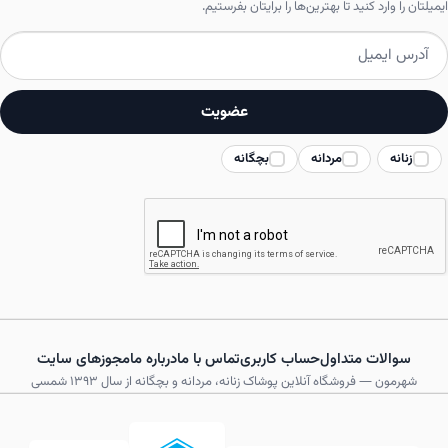
ایمیلتان را وارد کنید تا بهترین‌ها را برایتان بفرستیم.
گزینه
گزینه
ها
ها
ممکن
ممکن
عضویت
است
است
در
در
زنانه
مردانه
بچگانه
صفحه
صفحه
محصول
محصول
انتخاب
انتخاب
شوند
شوند
سوالات متداول
حساب کاربری
تماس با ما
درباره ما
مجوزهای سایت
شهرمون — فروشگاه آنلاین پوشاک زنانه، مردانه و بچگانه از سال ۱۳۹۳ شمسی