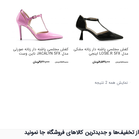
کفش مجلسی پاشنه دار زنانه مشکی
کفش مجلسی پاشنه دار زنانه صورتی
مدل LOSIE.R 5FX اینجی
مدل JACALYN 5FX ناین وست
قیمت
قیمت
قیمت
قیمت
۸,۵۳۸,۰۰۰
تومان
۹,۲۲۰,۰۰۰
تومان
۱۱,۷۰۰,۰۰۰
تومان
۱۹,۷۶۰,۰۰۰
تومان
اصلی
فعلی
اصلی
فعلی
این
این
۱۱,۷۰۰,۰۰۰تومان
۸,۵۳۸,۰۰۰تومان
۱۹,۷۶۰,۰۰۰تومان
۹,۲۲۰,۰۰۰توما
نمایش همه 2 نتیجه
محصول
محصول
مرتب‌سازی بر اساس جدیدترین
بود.
است.
بود.
است.
دارای
دارای
انواع
انواع
مختلفی
مختلفی
می
می
از تخفیف‌ها و جدیدترین کالاهای فروشگاه جا نمونید
باشد.
باشد.