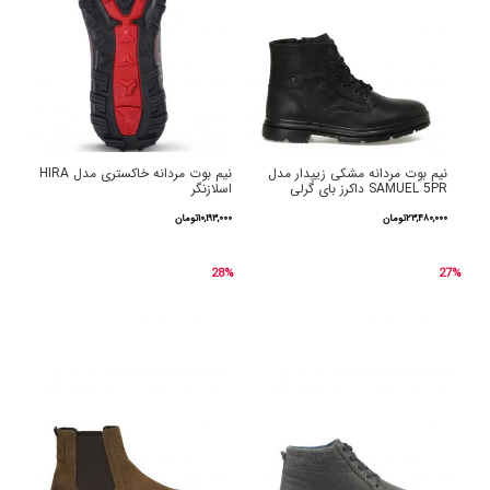
نیم بوت مردانه مشکی زیپدار مدل
نیم بوت مردانه خاکستری مدل HIRA
SAMUEL 5PR داکرز بای گرلی
اسلازنگر
۲۳,۴۸۰,۰۰۰
تومان
۱۰,۱۹۳,۰۰۰
تومان
این
این
28%
27%
محصول
محصول
دارای
دارای
انواع
انواع
مختلفی
مختلفی
می
می
باشد.
باشد.