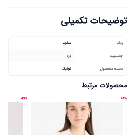
توضیحات تکمیلی
رنگ
سفید
جنسیت
زن
دسته محصول
تونیک
محصولات مرتبط
43%
44%