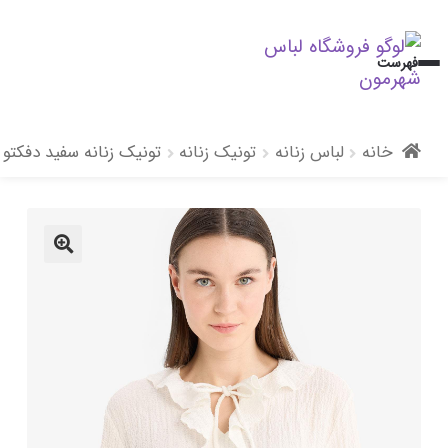
پرش
پرش
فهرست
به
به
محتوا
ناوبری
خانه
لباس زنانه
تونیک زنانه
تونیک زنانه سفید دفکتو
🔍