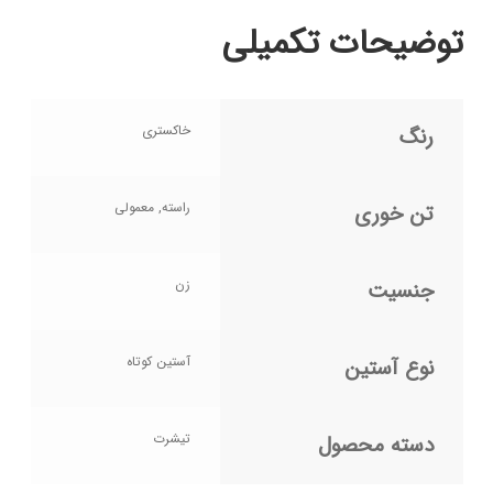
توضیحات تکمیلی
خاکستری
رنگ
راسته, معمولی
تن خوری
زن
جنسیت
آستین کوتاه
نوع آستین
تیشرت
دسته محصول