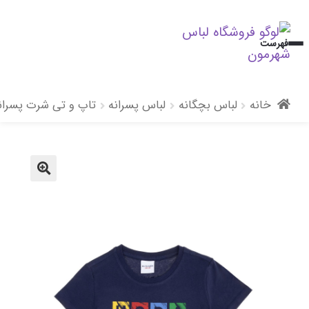
پرش
پرش
فهرست
به
به
محتوا
ناوبری
خانه
لباس بچگانه
لباس پسرانه
تاپ و تی شرت پسران
🔍