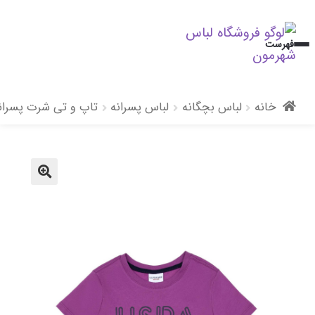
پرش
پرش
فهرست
به
به
محتوا
ناوبری
خانه
لباس بچگانه
لباس پسرانه
تاپ و تی شرت پسران
🔍