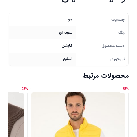
جنسیت
مرد
رنگ
سرمه ای
دسته محصول
کاپشن
تن خوری
اسلیم
محصولات مرتبط
26%
58%