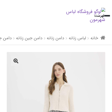
پرش
پرش
فهرست
به
به
محتوا
ناوبری
خانه
لباس زنانه
دامن زنانه
دامن جین زنانه
دامن ج
🔍