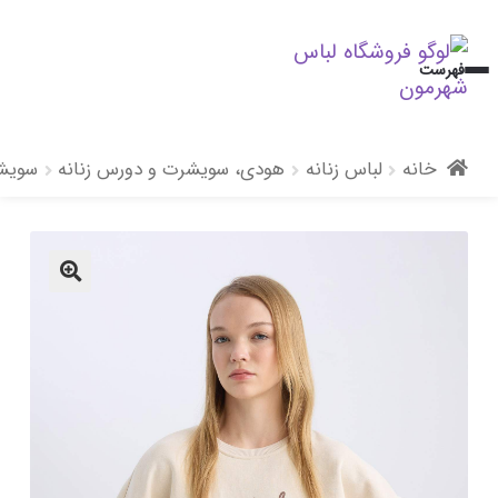
پرش
پرش
فهرست
به
به
محتوا
ناوبری
خانه
لباس زنانه
هودی، سویشرت و دورس زنانه
سویشر
🔍