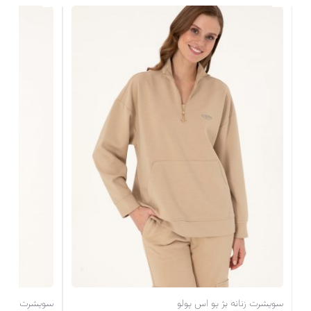
سویشرت زنانه بژ یو اس پولو
سویشرت زنانه ب