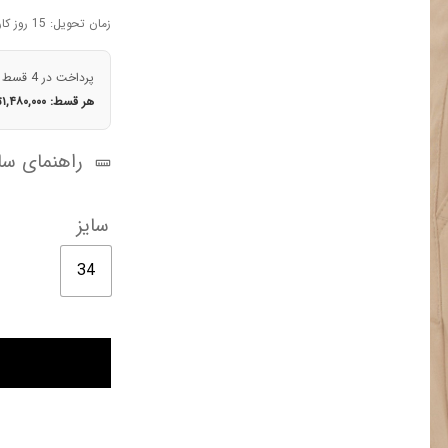
🔍
اصلی
زمان تحویل: 15 روز کاری
بود.
پرداخت در 4 قسط
هر قسط:
۱,۴۸۰,۰۰۰
ت
راهنمای سای
سایز
34