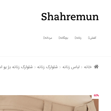
پرش
پرش
به
به
محتوا
ناوبری
کفش
زنانه
بچگانه
مردانه
خانه
لباس زنانه
شلوارک زنانه
شلوارک زنانه بژ یو ا
60%