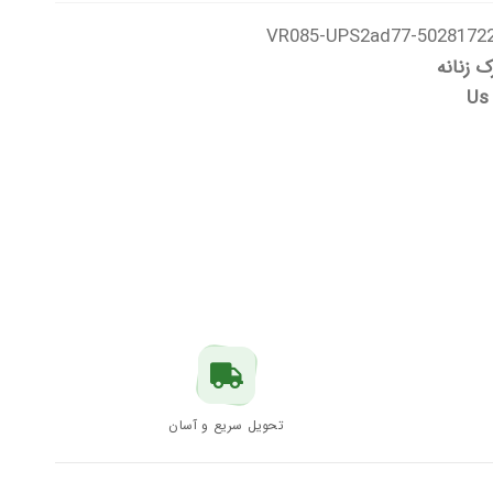
50281722-VR085-UPS2ad
ک زنانه
Us
تحویل سریع و آسان