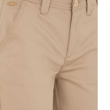
شلوارک
زنانه
بژ