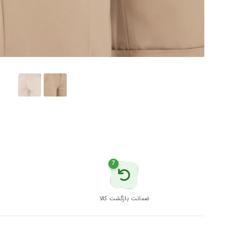
یو
اس
پولو
عدد
7
ضمانت بازگشت کالا