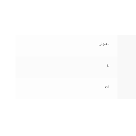
معمولی
بژ
زن