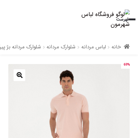
پرش
پرش
فهرست
به
به
محتوا
ناوبری
خانه
لباس مردانه
شلوارک مردانه
شلوارک مردانه بژ پیر
69%
🔍