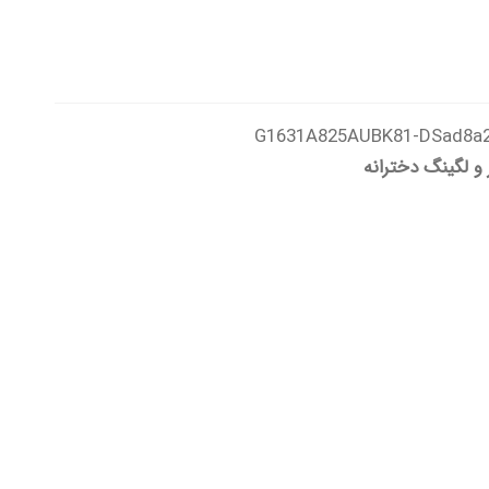
G1631A825AUBK81-DSad8a
 و لگینگ دخترانه