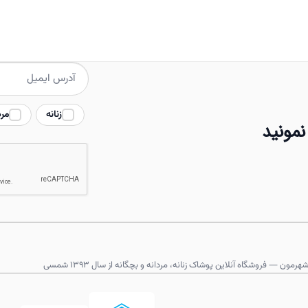
انواع
مختلفی
می
باشد.
گزینه
ها
زنانه
مرد
ممکن
نمونید
است
در
صفحه
محصول
انتخاب
شوند
هرمون — فروشگاه آنلاین پوشاک زنانه، مردانه و بچگانه از سال ۱۳۹۳ شمسی