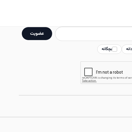
انواع
مختلفی
می
باشد.
عضویت
گزینه
ها
انه
بچگانه
ممکن
است
در
صفحه
محصول
انتخاب
شوند