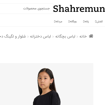
جستجو
برای:
کفش
زنانه
بچگانه
مردانه
رش
رش
خانه
لباس بچگانه
لباس دخترانه
شلوار و لگینگ دخ
ه
ه
حتوا
اوبری