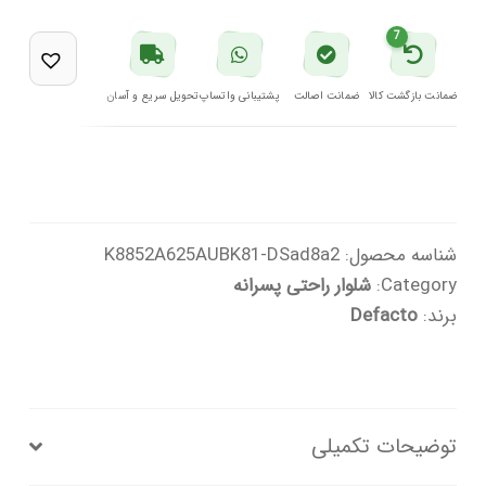
مشکی
7
دفکتو
عدد
ضمانت بازگشت کالا
ضمانت اصالت
پشتیبانی واتساپ
تحویل سریع و آسان
شناسه محصول:
K8852A625AUBK81-DSad8a2
Category:
شلوار راحتی پسرانه
برند:
Defacto
توضیحات تکمیلی