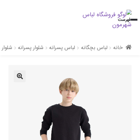
پرش
پرش
فهرست
به
به
محتوا
ناوبری
خانه
لباس بچگانه
لباس پسرانه
شلوار پسرانه
شلوار 
🔍