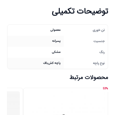
توضیحات تکمیلی
تن خوری
معمولی
جنسیت
پسرانه
رنگ
مشکی
نوع پاچه
پاچه کش‌باف
محصولات مرتبط
53%