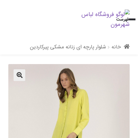
پرش
پرش
فهرست
به
به
محتوا
ناوبری
خانه
شلوار پارچه ای زنانه مشکی پیرکاردین
🔍