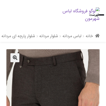
پرش
پرش
فهرست
به
به
محتوا
ناوبری
خانه
لباس مردانه
شلوار مردانه
شلوار پارچه ای مردانه
🔍