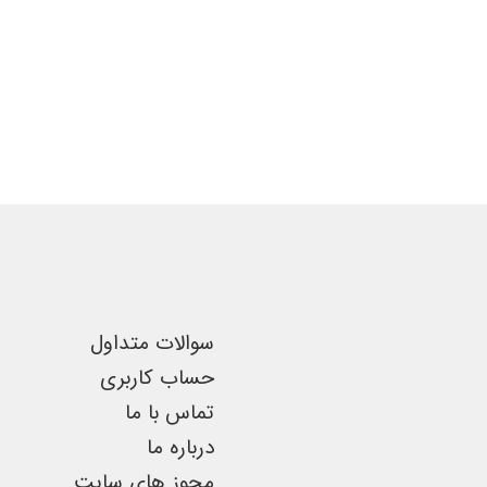
اصلی
فعلی
این
۱۸,۳۷۰,۰۰۰تومان
۷,۹۵۴,۰۰۰تومان
محصول
بود.
است.
دارای
انواع
مختلفی
می
باشد.
گزینه
ها
ممکن
است
سوالات متداول
در
حساب کاربری
صفحه
تماس با ما
محصول
درباره ما
انتخاب
مجوز های سایت