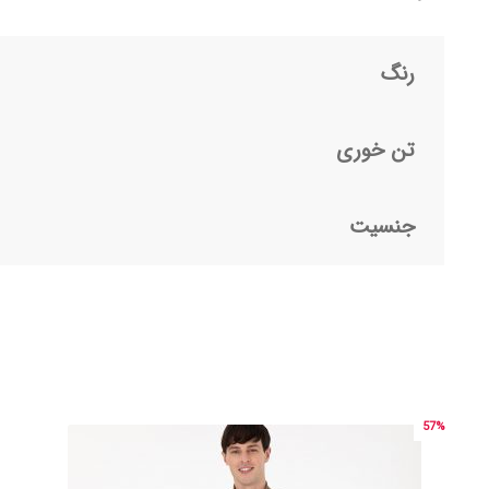
رنگ
تن خوری
جنسیت
57%