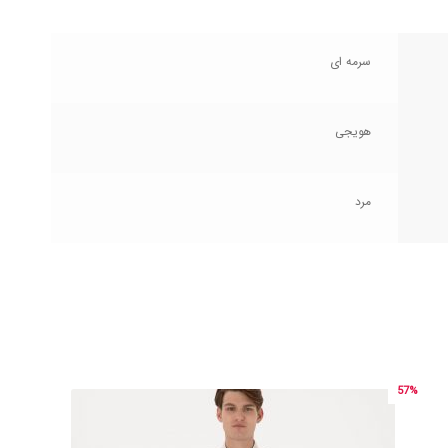
سرمه ای
هویجی
مرد
57%