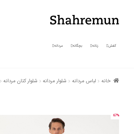
پرش
پرش
به
به
محتوا
ناوبری
کفش
زنانه
بچگانه
مردانه
خانه
لباس مردانه
شلوار مردانه
شلوار کتان مردانه
67%