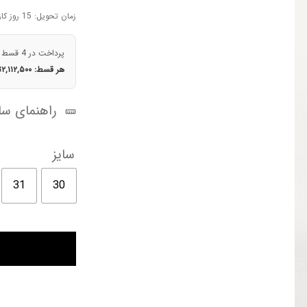
🔍
اصلی
زمان تحویل: 15 روز کاری
بود.
پرداخت در 4 قسط
هر قسط:
۲,۱۱۲,۵۰۰
ت
راهنمای سای
سایز
31
30