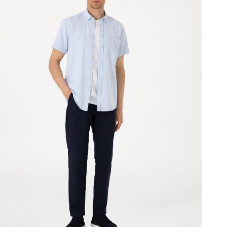
شلوار
کتان
مردانه