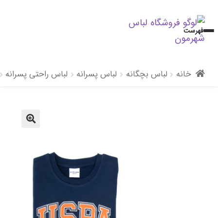
پرش
پرش
فهرست
به
به
محتوا
ناوبری
خانه
لباس بچگانه
لباس پسرانه
لباس راحتی پسرانه
🔍