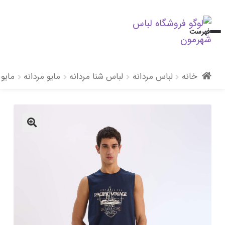
پرش
پرش
فهرست
به
به
محتوا
ناوبری
خانه
لباس مردانه
لباس شنا مردانه
مایو مردانه
مایو 
🔍