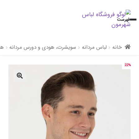
پرش
پرش
فهرست
به
به
محتوا
ناوبری
خانه
لباس مردانه
سویشرت، هودی و دورس مردانه
هو
22%
🔍