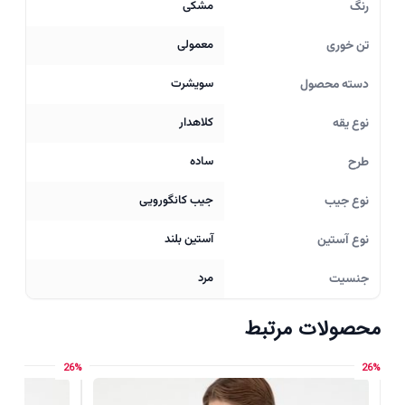
رنگ
مشکی
تن خوری
معمولی
دسته محصول
سویشرت
نوع یقه
کلاهدار
طرح
ساده
نوع جیب
جیب کانگورویی
نوع آستین
آستین بلند
جنسیت
مرد
محصولات مرتبط
26%
26%