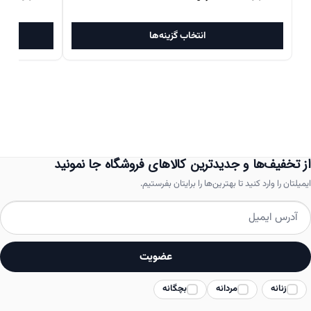
اصلی
فعلی
اصل
این
۱۵,۲۷۰,۰۰۰تومان
۱۱,۲۷۷,۰۰۰تومان
انتخاب گزینه‌ها
محصول
بود.
است.
بود.
دارای
انواع
مختلفی
می
باشد.
از تخفیف‌ها و جدیدترین کالاهای فروشگاه جا نمونید
گزینه
ایمیلتان را وارد کنید تا بهترین‌ها را برایتان بفرستیم.
ها
ممکن
است
عضویت
در
زنانه
مردانه
بچگانه
صفحه