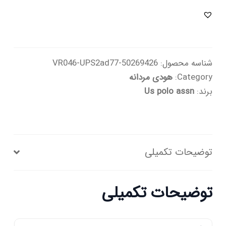
شناسه محصول:
50269426-VR046-UPS2ad77
Category:
هودی مردانه
برند:
Us polo assn
توضیحات تکمیلی
توضیحات تکمیلی