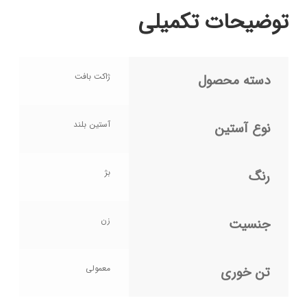
توضیحات تکمیلی
ژاکت بافت
دسته محصول
آستین بلند
نوع آستین
بژ
رنگ
زن
جنسیت
معمولی
تن خوری