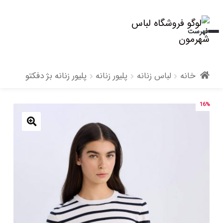
پرش
پرش
فهرست
به
به
محتوا
ناوبری
خانه
لباس زنانه
پلیور زنانه
پلیور زنانه بژ دفکتو
16%
🔍