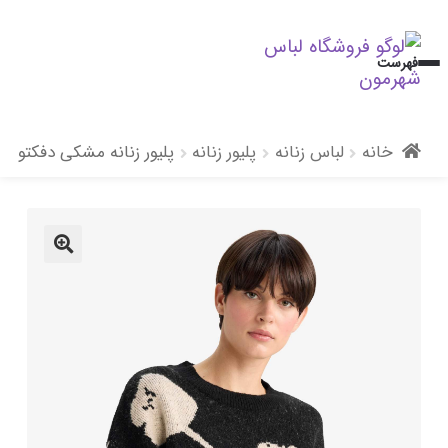
پرش
پرش
فهرست
به
به
محتوا
ناوبری
خانه
لباس زنانه
پلیور زنانه
پلیور زنانه مشکی دفکتو
🔍