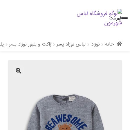
پرش
پرش
فهرست
به
به
محتوا
ناوبری
خانه
نوزاد
لباس نوزاد پسر
ژاکت و پلیور نوزاد پسر
پلی
🔍