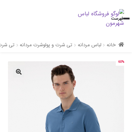
پرش
پرش
فهرست
به
به
محتوا
ناوبری
خانه
لباس مردانه
تی شرت و پولوشرت مردانه
تی شرت 
60%
🔍