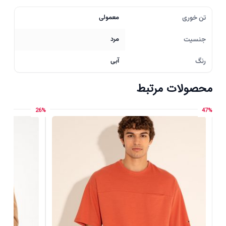
تن خوری
معمولی
جنسیت
مرد
رنگ
آبی
محصولات مرتبط
26%
47%