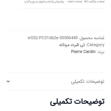
عدد
ضمانت بازگشت کالا
ضمانت اصالت
پشتیبانی واتساپ
تحویل سریع و آسان
شناسه محصول:
50306449-vr032-PCS1db2e
Category:
تی شرت مردانه
برند:
Pierre Cardin
توضیحات تکمیلی
توضیحات تکمیلی