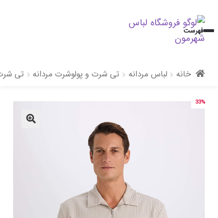
پرش
پرش
فهرست
به
به
محتوا
ناوبری
خانه
لباس مردانه
تی شرت و پولوشرت مردانه
تی شرت 
33%
🔍