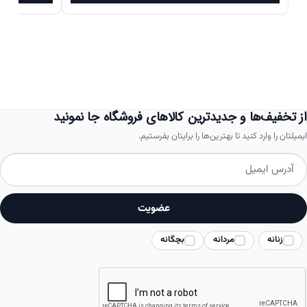
محصول
بود.
است.
بود.
دارای
انواع
مختلفی
می
باشد.
از تخفیف‌ها و جدیدترین کالاهای فروشگاه جا نمونید
گزینه
ایمیلتان را وارد کنید تا بهترین‌ها را برایتان بفرستیم.
ها
ممکن
است
عضویت
در
زنانه
مردانه
بچگانه
صفحه
محصول
انتخاب