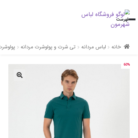
پرش
پرش
فهرست
به
به
محتوا
ناوبری
خانه
لباس مردانه
تی شرت و پولوشرت مردانه
پولوشرت
60%
🔍