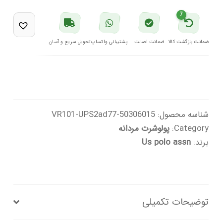
تیره
7
یو
اس
ضمانت بازگشت کالا
ضمانت اصالت
پشتیبانی واتساپ
تحویل سریع و آسان
پولو
عدد
شناسه محصول:
50306015-VR101-UPS2ad77
Category:
پولوشرت مردانه
برند:
Us polo assn
توضیحات تکمیلی