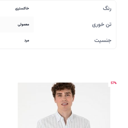
رنگ
خاکستری
تن خوری
معمولی
جنسیت
مرد
57%