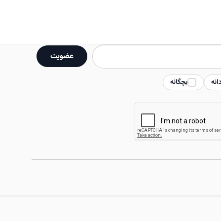
انواع
مختلفی
می
باشد.
عضویت
گزینه
ها
انه
بچگانه
ممکن
است
در
صفحه
محصول
انتخاب
شوند