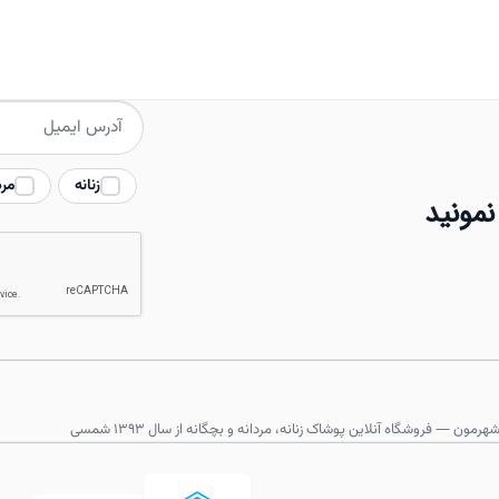
انواع
مختلفی
می
باشد.
گزینه
ها
زنانه
مرد
ممکن
نمونید
است
در
صفحه
محصول
انتخاب
شوند
هرمون — فروشگاه آنلاین پوشاک زنانه، مردانه و بچگانه از سال ۱۳۹۳ شمسی