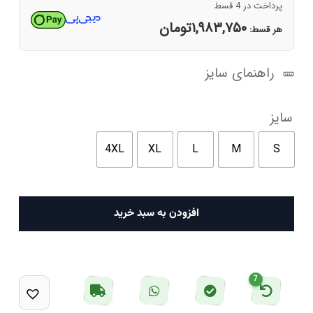
پرداخت در 4 قسط
۱,۹۸۳,۷۵۰
تومان
هر قسط:
راهنمای سایز
سایز
4XL
XL
L
M
S
پیراهن
افزودن به سبد خرید
رسمی
مردانه
سفید
7
پیرکاردین