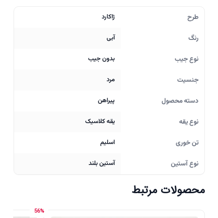
طرح
ژاکارد
رنگ
آبی
نوع جیب
بدون جیب
جنسیت
مرد
دسته محصول
پیراهن
نوع یقه
یقه کلاسیک
تن خوری
اسلیم
نوع آستین
آستین بلند
محصولات مرتبط
56%