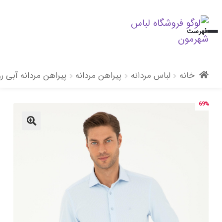
پرش
پرش
فهرست
به
به
محتوا
ناوبری
خانه
لباس مردانه
پیراهن مردانه
پیراهن مردانه آبی ر
69%
🔍