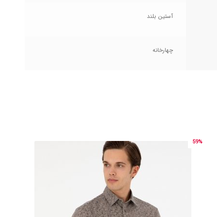
آستین بلند
چهارخانه
59%