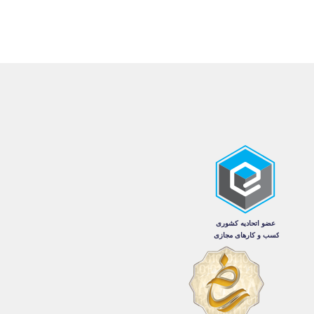
انواع
مختلفی
می
باشد.
گزینه
ها
ممکن
است
در
صفحه
محصول
انتخاب
شوند