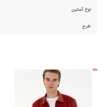
نوع آستین
طرح
58%