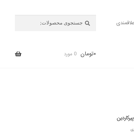
جستجو
جستجو
اقمندی
برای:
۰
تومان
0 مورد
پیرکاردین