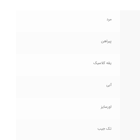
مرد
پیراهن
یقه کلاسیک
آبی
اورسایز
تک جیب