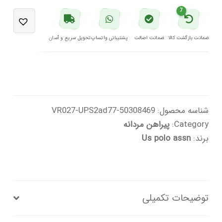
روشن
7
یو
اس
ضمانت بازگشت کالا
ضمانت اصالت
پشتیبانی واتساپ
تحویل سریع و آسان
پولو
عدد
شناسه محصول:
50308469-VR027-UPS2ad77
Category:
پیراهن مردانه
برند:
Us polo assn
توضیحات تکمیلی