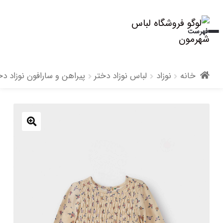
پرش
پرش
فهرست
به
به
محتوا
ناوبری
خانه
نوزاد
لباس نوزاد دختر
پیراهن و سارافون نوزاد دخ
🔍