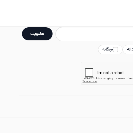
انواع
مختلفی
می
باشد.
عضویت
گزینه
ها
انه
بچگانه
ممکن
است
در
صفحه
محصول
انتخاب
شوند