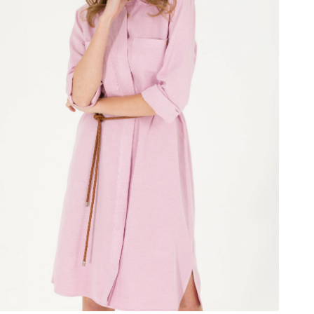
پیراهن
و
لباس
مجلسی
زنانه
ماگنولیا
یو