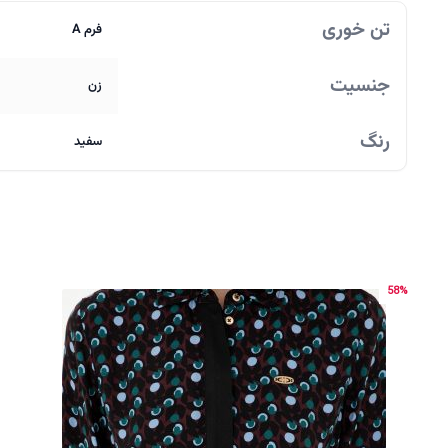
تن خوری
فرم A
جنسیت
زن
رنگ
سفید
58%