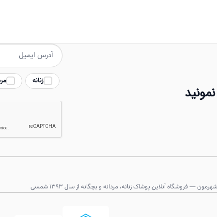
انواع
مختلفی
می
باشد.
گزینه
ها
زنانه
مرد
ممکن
نمونید
است
در
صفحه
محصول
انتخاب
شوند
هرمون — فروشگاه آنلاین پوشاک زنانه، مردانه و بچگانه از سال ۱۳۹۳ شمسی