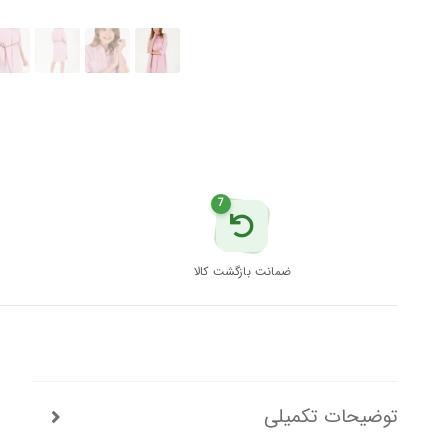
اس
پولو
عدد
7
ضمانت بازگشت کالا
توضیحات تکمیلی