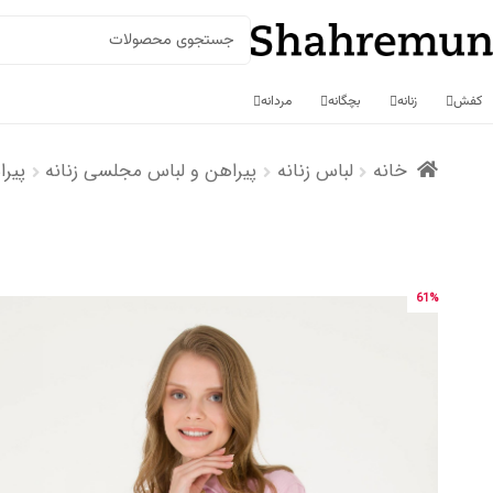
جستجو
برای:
کفش
زنانه
بچگانه
مردانه
رش
رش
خانه
لباس زنانه
پیراهن و لباس مجلسی زنانه
پیرا
ه
ه
حتوا
اوبری
61%