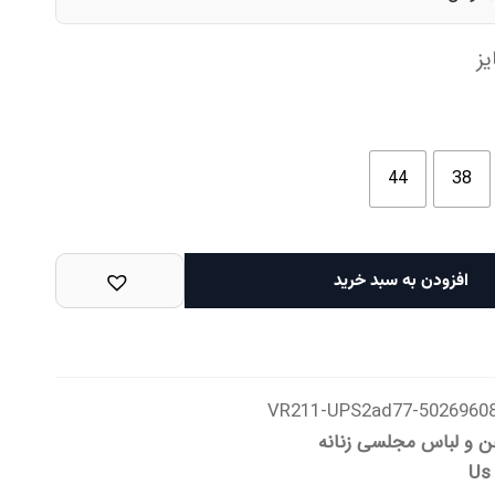
ز
44
38
افزودن به سبد خرید
50269608-VR211-UPS2ad
ن و لباس مجلسی زنانه
Us