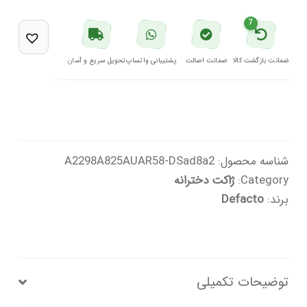
تیره
7
دفکتو
عدد
ضمانت بازگشت کالا
ضمانت اصالت
پشتیبانی واتساپ
تحویل سریع و آسان
شناسه محصول:
A2298A825AUAR58-DSad8a2
Category:
ژاکت دخترانه
برند:
Defacto
توضیحات تکمیلی