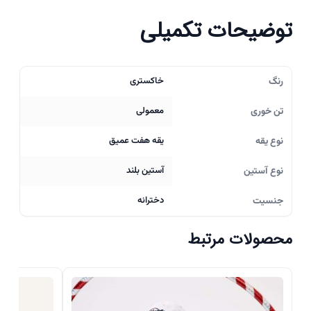
توضیحات تکمیلی
رنگ
خاکستری
تن خوری
معمولی
نوع یقه
یقه هفت عمیق
نوع آستین
آستین بلند
جنسیت
دخترانه
محصولات مرتبط