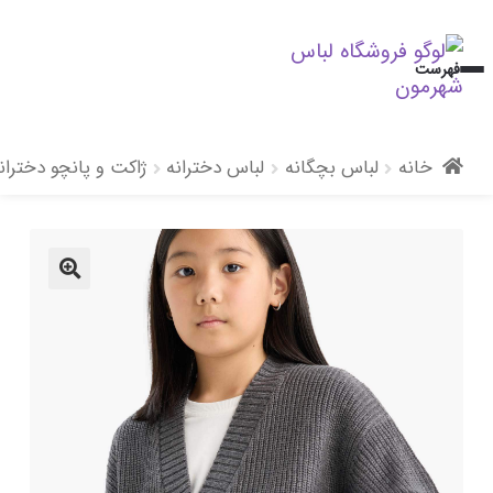
پرش
پرش
فهرست
به
به
محتوا
ناوبری
خانه
لباس بچگانه
لباس دخترانه
ژاکت و پانچو دختران
🔍