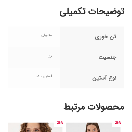
توضیحات تکمیلی
معمولی
تن خوری
زن
جنسیت
آستین بلند
نوع آستین
محصولات مرتبط
26%
26%