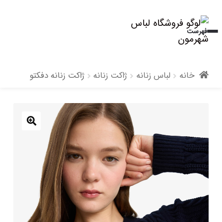
پرش
پرش
فهرست
به
به
محتوا
ناوبری
خانه
لباس زنانه
ژاکت زنانه
ژاکت زنانه دفکتو
🔍