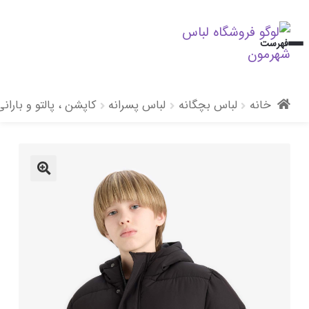
پرش
پرش
فهرست
به
به
محتوا
ناوبری
خانه
لباس بچگانه
لباس پسرانه
کاپشن ، پالتو و باران
🔍