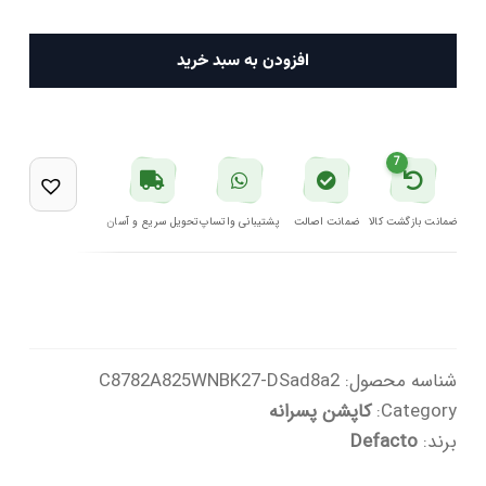
کاپشن
افزودن به سبد خرید
پسرانه
مشکی
دفکتو
7
عدد
ضمانت بازگشت کالا
ضمانت اصالت
پشتیبانی واتساپ
تحویل سریع و آسان
شناسه محصول:
C8782A825WNBK27-DSad8a2
Category:
کاپشن پسرانه
برند:
Defacto