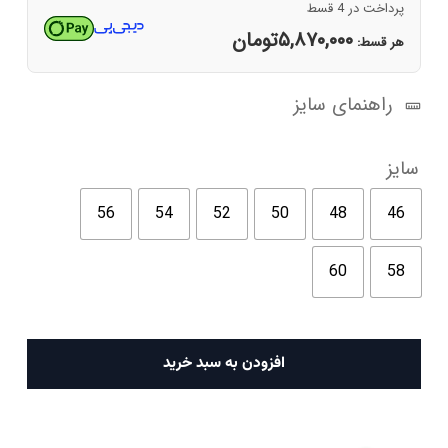
پرداخت در 4 قسط
۵,۸۷۰,۰۰۰
تومان
هر قسط:
راهنمای سایز
سایز
56
54
52
50
48
46
60
58
کت
افزودن به سبد خرید
مردانه
خاکستری