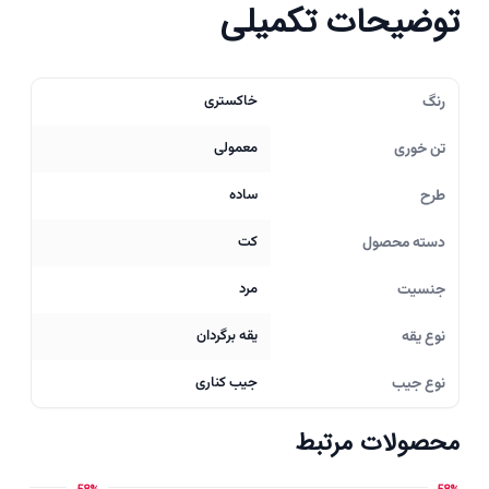
توضیحات تکمیلی
رنگ
خاکستری
تن خوری
معمولی
طرح
ساده
دسته محصول
کت
جنسیت
مرد
نوع یقه
یقه برگردان
نوع جیب
جیب کناری
محصولات مرتبط