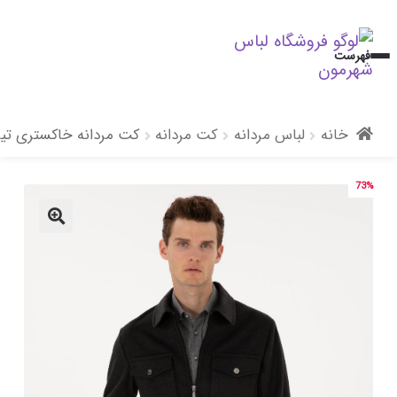
پرش
پرش
فهرست
به
به
محتوا
ناوبری
خانه
لباس مردانه
کت مردانه
کت مردانه خاکستری تیره
73%
🔍