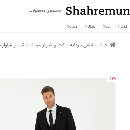
جستجو
برای:
کفش
زنانه
بچگانه
مردانه
رش
رش
خانه
لباس مردانه
کت و شلوار مردانه
کت و شلوار م
ه
ه
حتوا
اوبری
79%