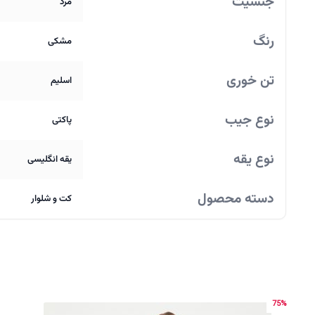
جنسیت
مرد
رنگ
مشکی
تن خوری
اسلیم
نوع جیب
پاکتی
نوع یقه
یقه انگلیسی
دسته محصول
کت و شلوار
75%