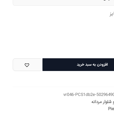
ز
افزودن به سبد خرید
50296490-vr046-PCS1db
شلوار مردانه
Pie