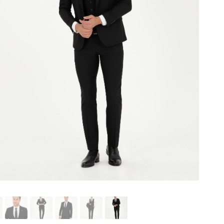
کت
و
شلوار
مردانه
مشکی
پیرکاردین
عدد