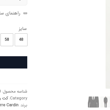
راهنمای سای
سایز
58
48
شناسه محصول:
2e
Category:
کت و 
برند:
rre Cardin