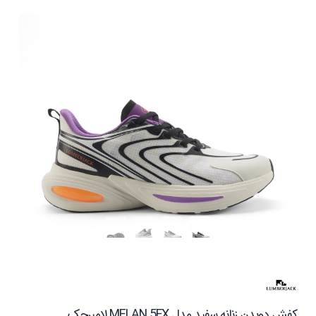
کفش دویدن زنانه سفید مدل MELAN 5FX لامبرجک