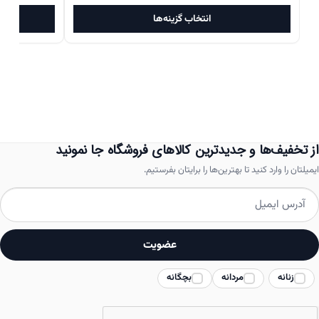
این
۱۷,۲۸۰,۰۰۰تومان
۱۰,۶۴۶,۰۰۰تومان
انتخاب گزینه‌ها
محصول
بود.
است.
بود.
دارای
انواع
مختلفی
می
باشد.
از تخفیف‌ها و جدیدترین کالاهای فروشگاه جا نمونید
گزینه
ایمیلتان را وارد کنید تا بهترین‌ها را برایتان بفرستیم.
ها
ممکن
است
عضویت
در
زنانه
مردانه
بچگانه
صفحه
محصول