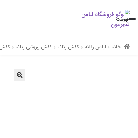
پرش
پرش
فهرست
به
به
محتوا
ناوبری
خانه
لباس زنانه
کفش زنانه
کفش ورزشی زنانه
کفش د
🔍