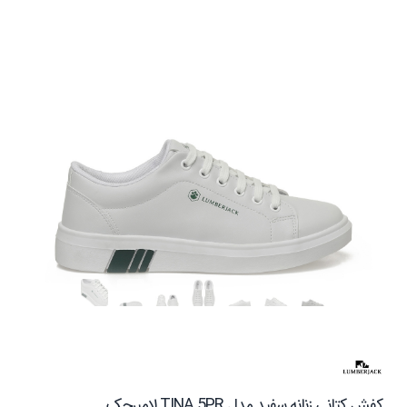
کفش کتانی زنانه سفید مدل TINA 5PR لامبرجک