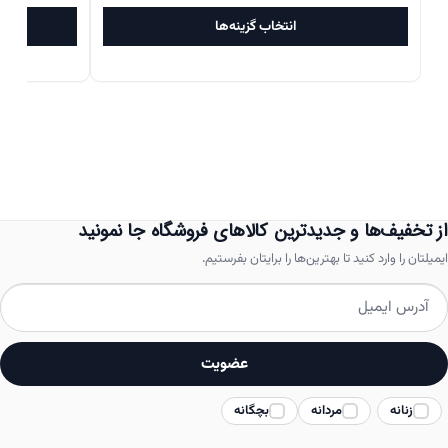
این
۲۹,۰۶۰,۰۰۰تومان
۱۱,۲۰۴,۰۰۰تومان
انتخاب گزینه‌ها
محصول
بود.
است.
دارای
انواع
مختلفی
می
باشد.
از تخفیف‌ها و جدیدترین کالاهای فروشگاه جا نمونید
گزینه
ایمیلتان را وارد کنید تا بهترین‌ها را برایتان بفرستیم.
ها
ممکن
است
در
عضویت
صفحه
زنانه
مردانه
بچگانه
محصول