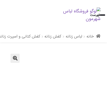
پرش
پرش
فهرست
به
به
محتوا
ناوبری
خانه
لباس زنانه
کفش زنانه
کفش کتانی و اسپرت زنانه
🔍