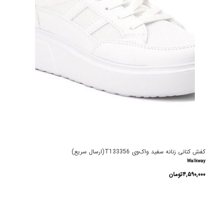
کفش کتانی زنانه سفید واک‌وی T133356(ارسال سریع)
Walkway
۴,۵۹۰,۰۰۰
تومان
این
محصول