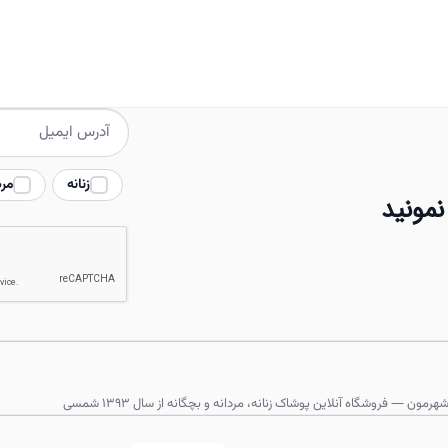
انواع
مختلفی
می
باشد.
گزینه
ها
ممکن
زنانه
مرد
نمونید
است
در
صفحه
محصول
انتخاب
شوند
هرمون — فروشگاه آنلاین پوشاک زنانه، مردانه و بچگانه از سال ۱۳۹۳ شمسی