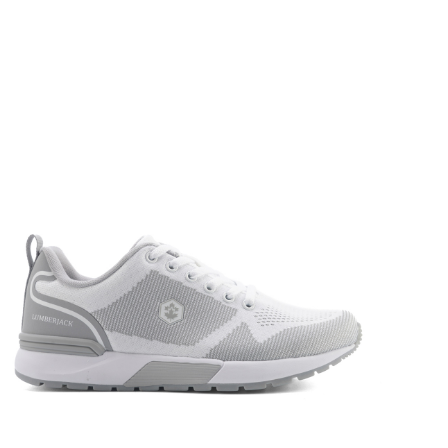
کفش
کتانی
زنانه
سفید
مدل