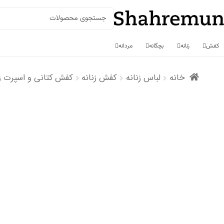
جستجو
برای:
کفش
زنانه
بچگانه
مردانه
رش
رش
خانه
لباس زنانه
کفش زنانه
کفش کتانی و اسپرت زن
ه
ه
حتوا
اوبری