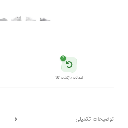
VENDOR
2.0
WMN
5FX
لامبرجک
عدد
7
ضمانت بازگشت کالا
توضیحات تکمیلی