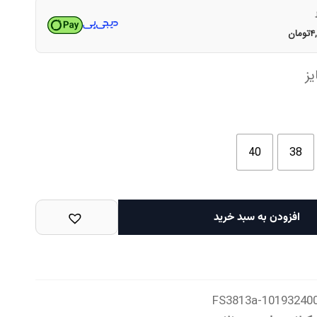
۴
تومان
ز
40
38
افزودن به سبد خرید
101932400-FS3813