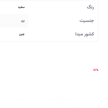
رنگ
سفید
جنسیت
زن
کشور مبدا
چین
61%