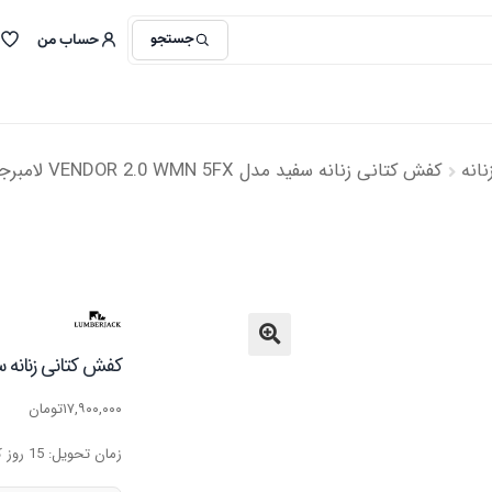
جستجو
حساب من
انه
کفش کتانی زنانه سفید مدل VENDOR 2.0 WMN 5FX لامبرجک
کفش کتانی زنانه سفید مدل  WMN 5FX
🔍
۱۷,۹۰۰,۰۰۰
تومان
زمان تحویل: 15 روز کاری