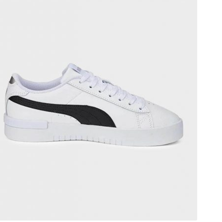
کفش
کتانی
زنانه
سفید
پوما
عدد