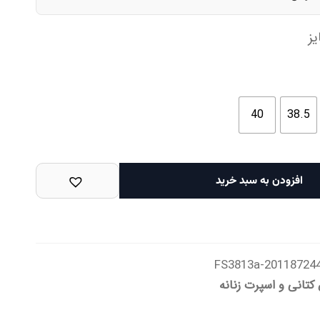
ز
40
38.5
افزودن به سبد خرید
201187244-FS3813
تانی و اسپرت زنانه