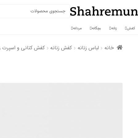
جستجو
برای:
کفش
زنانه
بچگانه
مردانه
رش
رش
خانه
لباس زنانه
کفش زنانه
کفش کتانی و اسپرت زن
ه
ه
حتوا
اوبری