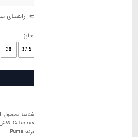
راهنمای سای
سایز
38
37.5
شناسه محصول:
a
Category:
کفش ک
برند:
Puma