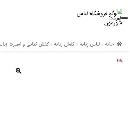
پرش
پرش
فهرست
به
به
محتوا
ناوبری
خانه
لباس زنانه
کفش زنانه
کفش کتانی و اسپرت زنانه
31%
🔍