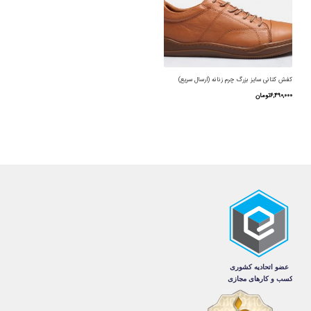
می
می
باشد.
باشد.
گزینه
گزینه
ها
ها
کفش کتانی سایز بزرگ چرم زنانه (ارسال سریع)
ممکن
ممکن
۶,۴۹۰,۰۰۰
تومان
است
است
این
در
در
محصول
صفحه
صفحه
دارای
محصول
محصول
انواع
انتخاب
انتخاب
مختلفی
شوند
شوند
می
باشد.
گزینه
ها