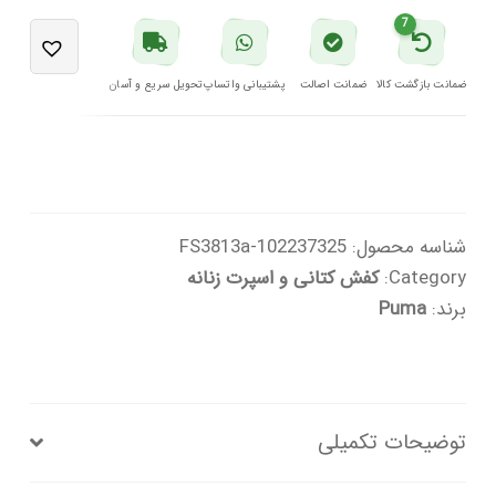
سفید
7
Carina
Street
ضمانت بازگشت کالا
ضمانت اصالت
پشتیبانی واتساپ
تحویل سریع و آسان
پوما
عدد
شناسه محصول:
102237325-FS3813a
Category:
کفش کتانی و اسپرت زنانه
برند:
Puma
توضیحات تکمیلی