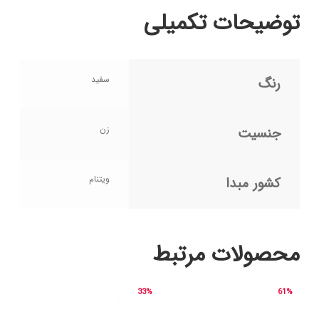
توضیحات تکمیلی
سفید
رنگ
زن
جنسیت
ویتنام
کشور مبدا
محصولات مرتبط
33%
61%