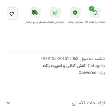
بلند
7
زنانه
مشکی
ضمانت بازگشت کالا
ضمانت اصالت
پشتیبانی واتساپ
تحویل سریع و آسان
مدل
A12552C
001
کانورس
شناسه محصول:
201514063-FS3813a
عدد
Category:
کفش کتانی و اسپرت زنانه
برند:
Converse
توضیحات تکمیلی