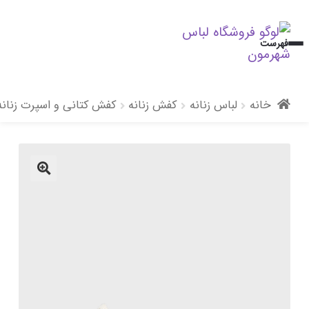
پرش
پرش
فهرست
به
به
محتوا
ناوبری
خانه
لباس زنانه
کفش زنانه
کفش کتانی و اسپرت زنانه
🔍