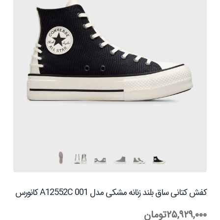
کفش کتانی ساق بلند زنانه مشکی مدل A12552C 001 کانورس
۲۵,۹۲۹,۰۰۰
تومان