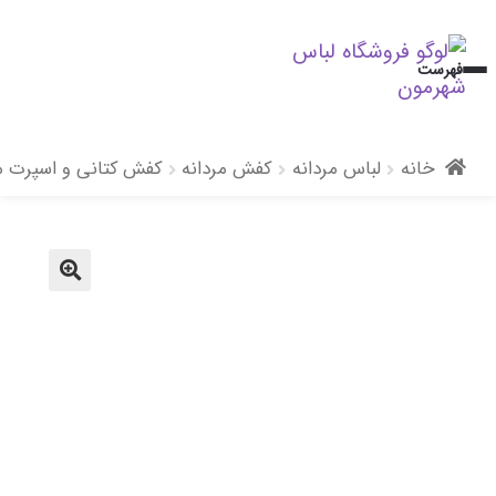
پرش
پرش
فهرست
به
به
محتوا
ناوبری
خانه
لباس مردانه
کفش مردانه
کفش کتانی و اسپرت مر
🔍