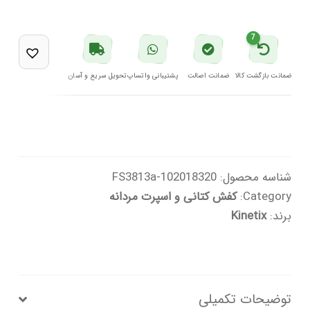
ساق
بلند
7
مردانه
سفید
ضمانت بازگشت کالا
ضمانت اصالت
پشتیبانی واتساپ
تحویل سریع و آسان
مدل
LOWNER
PU
HI
شناسه محصول:
102018320-FS3813a
5PR
Category:
کفش کتانی و اسپرت مردانه
کینتیکس
برند:
Kinetix
عدد
توضیحات تکمیلی