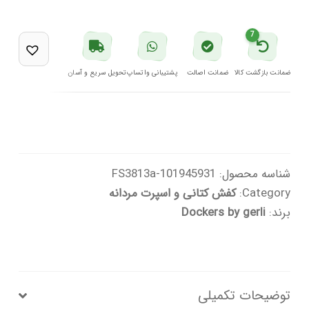
مردانه
خاکستری
7
مدل
238276N
ضمانت بازگشت کالا
ضمانت اصالت
پشتیبانی واتساپ
تحویل سریع و آسان
5FX
داکرز
بای
گرلی
شناسه محصول:
101945931-FS3813a
عدد
Category:
کفش کتانی و اسپرت مردانه
برند:
Dockers by gerli
توضیحات تکمیلی