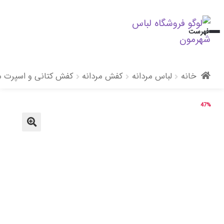
پرش
پرش
فهرست
به
به
محتوا
ناوبری
خانه
لباس مردانه
کفش مردانه
کفش کتانی و اسپرت مر
47%
🔍