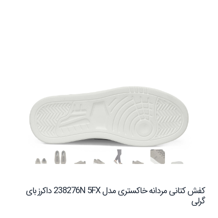
کفش کتانی مردانه خاکستری مدل 238276N 5FX داکرز بای
گرلی