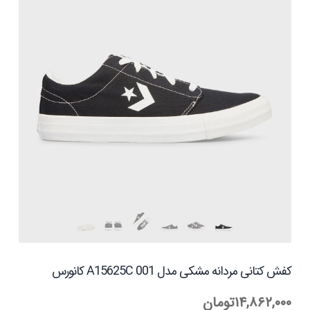
کفش کتانی مردانه مشکی مدل A15625C 001 کانورس
۱۴,۸۶۲,۰۰۰
تومان