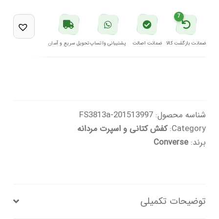
مشکی
7
مدل
A15625C
ضمانت بازگشت کالا
ضمانت اصالت
پشتیبانی واتساپ
تحویل سریع و آسان
001
کانورس
عدد
شناسه محصول:
201513997-FS3813a
Category:
کفش کتانی و اسپرت مردانه
برند:
Converse
توضیحات تکمیلی