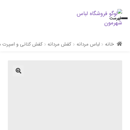
پرش
پرش
فهرست
به
به
محتوا
ناوبری
خانه
لباس مردانه
کفش مردانه
کفش کتانی و اسپرت مر
🔍