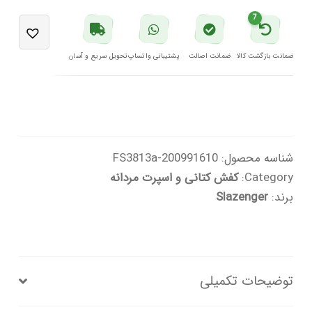
مشکی
7
مدل
POINT
ضمانت بازگشت کالا
ضمانت اصالت
پشتیبانی واتساپ
تحویل سریع و آسان
NEW
I
اسلازنگر
عدد
شناسه محصول:
200991610-FS3813a
Category:
کفش کتانی و اسپرت مردانه
برند:
Slazenger
توضیحات تکمیلی