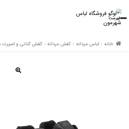
پرش
پرش
فهرست
به
به
محتوا
ناوبری
خانه
لباس مردانه
کفش مردانه
کفش کتانی و اسپرت مر
🔍