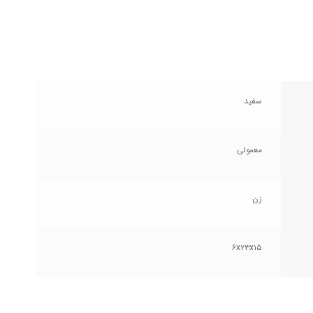
سفید
معمولی
زن
۶x۲۳x۱۵