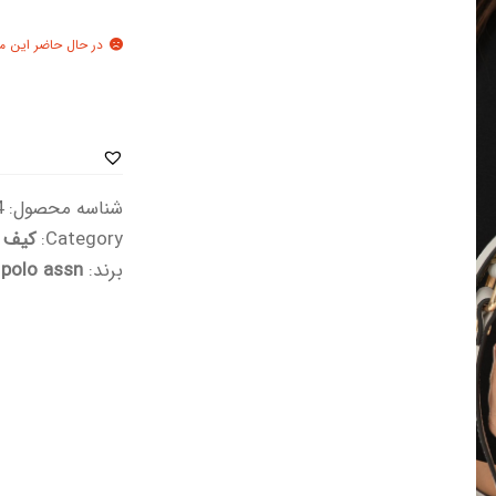
🔍
در حال حاضر این م
شناسه محصول:
77
Category:
کیف د
برند:
 polo assn