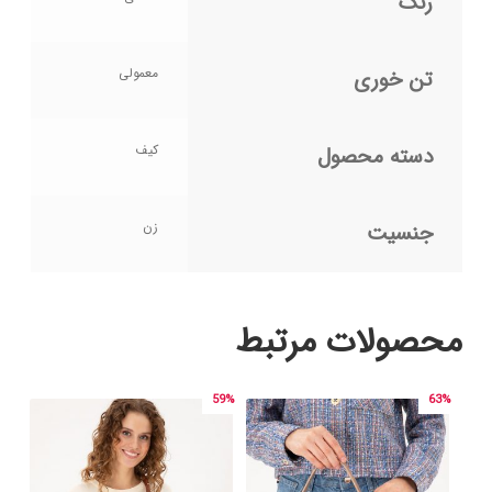
رنگ
معمولی
تن خوری
کیف
دسته محصول
زن
جنسیت
محصولات مرتبط
59%
63%